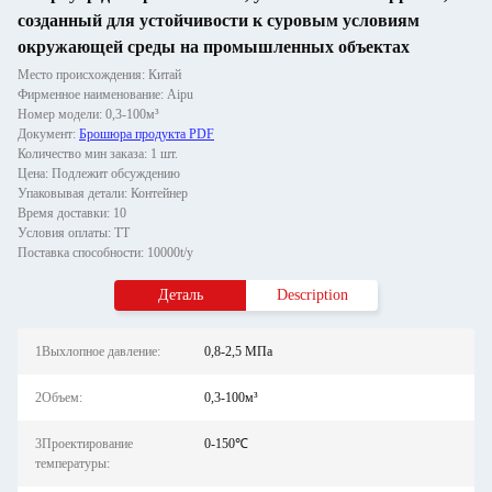
созданный для устойчивости к суровым условиям
окружающей среды на промышленных объектах
Место происхождения: Китай
Фирменное наименование: Aipu
Номер модели: 0,3-100м³
Документ:
Брошюра продукта PDF
Количество мин заказа: 1 шт.
Цена: Подлежит обсуждению
Упаковывая детали: Контейнер
Время доставки: 10
Условия оплаты: ТТ
Поставка способности: 10000t/y
Деталь
Description
1Выхлопное давление:
0,8-2,5 МПа
2Объем:
0,3-100м³
3Проектирование
0-150℃
температуры: