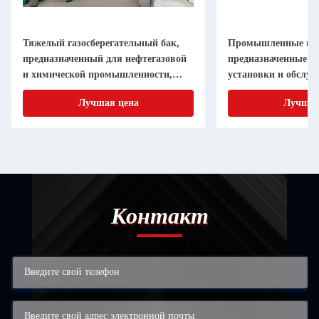
Тяжелый газосберегательный бак,
Промышленные газ
предназначенный для нефтегазовой
предназначенные д
и химической промышленности,
установки и обслу
требующей газоудерживающих
различных условия
Лучшая цена
Лучшая
решений
Контакт