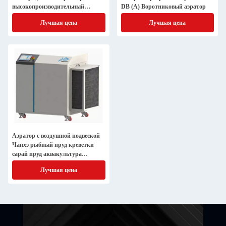
высокопроизводительный
DB (A) Воротниковый аэратор
кислород для производства
Лучшая цена
Лучшая цена
Аэратор с воздушной подвеской
Чанхэ рыбный пруд креветки
сарай пруд аквакультура
энергоэффективный вентилятор
Лучшая цена
аэрации сточных вод