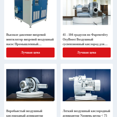
Высокое давление вихревой
41 - 104 градусов по Фаренгейту
вентилятор вихревой воздушный
OxyBoost Воздушный
насос Промышленный
суспензионный кислород для
вентилятор вентилятор
неконденсирующей
Лучшая цена
Лучшая цена
вакуумный насос рыбный пруд
промышленности
кислородный насос
Воробьистый воздушный
Легкий воздушный кислородный
кислородный аспирантор
аспирантор Уровень шума < 75