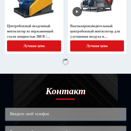
Центробежный воздушный
Высокопроизводительный
вентилятор из нержавеющей
центробежный вентилятор для
стали мощностью 380 В /
улучшения воздуха и
центробежный вентилятор с
вентиляции в промышленной
Лучшая цена
Лучшая цена
мощностью 300Pa-30000Pa
среде
Контакт