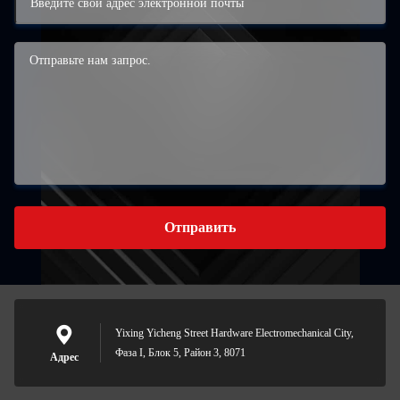
Отправить
Yixing Yicheng Street Hardware Electromechanical City,
Фаза I, Блок 5, Район 3, 8071
Адрес