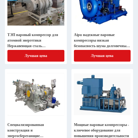
ТЭП паровый компрессор для
Aipu надежные паровые
атомной энергетики
компрессоры низкая
Нержавеющая сталь
безопасность шума долговечный
высокотемпературное
для экстремальных условий
Лучшая цена
Лучшая цена
интеллектуальное управление
Специализированная
Мощные паровые компрессоры -
конструкция и
ключевое оборудование для
энергосберегающие
повышения производительности