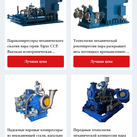
Парокомпрессоры механического
Технология механической
сжатия пара серии Aipus CCP.
рекомпрессии пара раскрывает
Высокая изэнтропическая
весь потенциал промышленного
эффективность. Экономия
процесса
Лучшая цена
Лучшая цена
энергии
Надежные паровые компрессоры
Передовая технология
из нержавеющей стали, идеально
механической компрессии пара