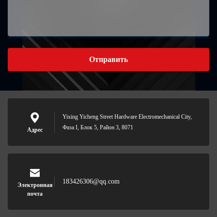
Отправить
Yixing Yicheng Street Hardware Electromechanical City,
Фаза I, Блок 5, Район 3, 8071
Адрес
183426306@qq.com
Электронная
почта