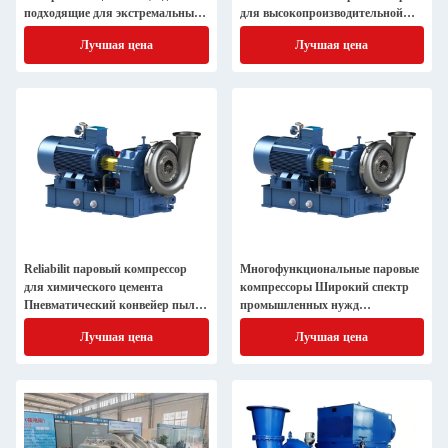
подходящие для экстремальных
для высокопроизводительной
условий
промышленной компрессии пара
Лучшая цена
Лучшая цена
Reliabilit паровый компрессор
Многофункциональные паровые
для химического цемента
компрессоры Широкий спектр
Пневматический конвейер пыли
промышленных нужд
для дистилляции Большой
Механическое паровое сжатие
Лучшая цена
Лучшая цена
вентилятор