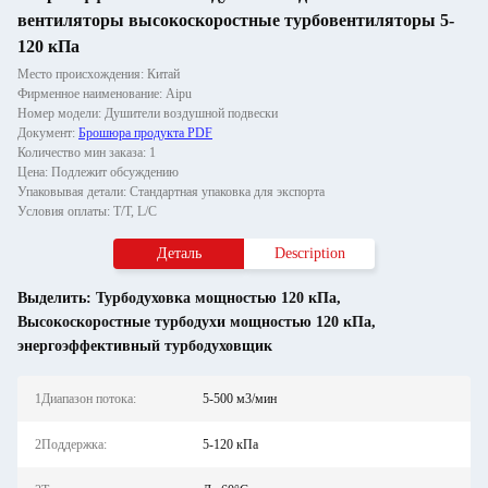
вентиляторы высокоскоростные турбовентиляторы 5-
120 кПа
Место происхождения: Китай
Фирменное наименование: Aipu
Номер модели: Душители воздушной подвески
Документ:
Брошюра продукта PDF
Количество мин заказа: 1
Цена: Подлежит обсуждению
Упаковывая детали: Стандартная упаковка для экспорта
Условия оплаты: T/T, L/C
Деталь
Description
Выделить:
Турбодуховка мощностью 120 кПа
,
Высокоскоростные турбодухи мощностью 120 кПа
,
энергоэффективный турбодуховщик
1Диапазон потока:
5-500 м3/мин
2Поддержка:
5-120 кПа