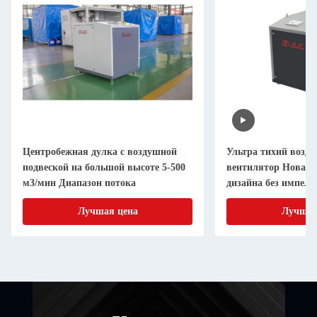
Центробежная дулка с воздушной
Ультра тихий возд
подвеской на большой высоте 5-500
вентилятор Новая 
м3/мин Диапазон потока
дизайна без импелл
Лучшая цена
Лучшая