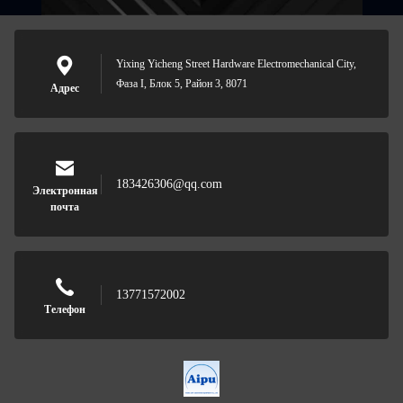
Yixing Yicheng Street Hardware Electromechanical City,
Фаза I, Блок 5, Район 3, 8071
Адрес
183426306@qq.com
Электронная
почта
13771572002
Телефон