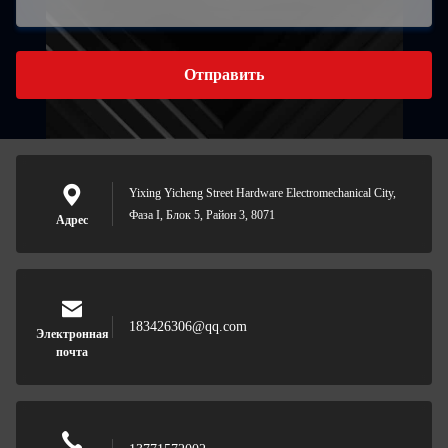
Отправить
Yixing Yicheng Street Hardware Electromechanical City,
Фаза I, Блок 5, Район 3, 8071
Адрес
183426306@qq.com
Электронная
почта