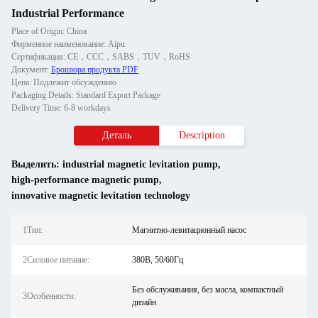
Industrial Performance
Place of Origin: China
Фирменное наименование: Aipu
Сертификация: CE，CCC，SABS，TUV，RoHS
Документ:
Брошюра продукта PDF
Цена: Подлежит обсуждению
Packaging Details: Standard Export Package
Delivery Time: 6-8 workdays
Деталь
Description
Выделить:
industrial magnetic levitation pump
,
high-performance magnetic pump
,
innovative magnetic levitation technology
1Тип:
Магнитно-левитационный насос
2Силовое питание:
380В, 50/60Гц
Без обслуживания, без масла, компактный
3Особенности:
дизайн