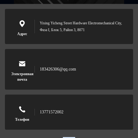
Yixing Yicheng Street Hardware Electromechanical City,
Фаза I, Блок 5, Район 3, 8071
Адрес
183426306@qq.com
Электронная
почта
13771572002
Телефон