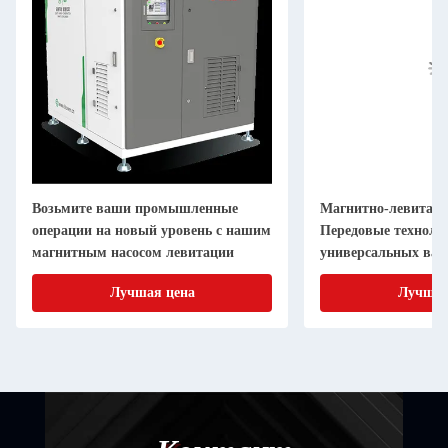
Возьмите ваши промышленные
Магнитно-левитаци
операции на новый уровень с нашим
Передовые техноло
магнитным насосом левитации
универсальных ва
Автоматизированно
Лучшая цена
Лучшая
компактное простр