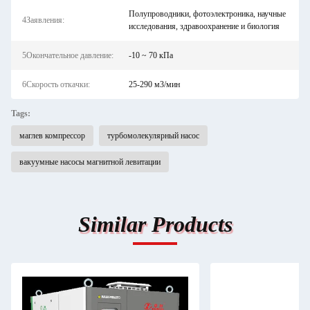
Полупроводники, фотоэлектроника, научные
4Заявления:
исследования, здравоохранение и биология
5Окончательное давление:
-10 ~ 70 кПа
6Скорость откачки:
25-290 м3/мин
Tags:
маглев компрессор
турбомолекулярный насос
вакуумные насосы магнитной левитации
Similar Products