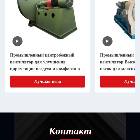
Промышленный центробежный
Промышленный це
вентилятор для улучшения
вентилятор Высок
циркуляции воздуха и комфорта в
поток для максима
крупных помещениях
производительност
Лучшая цена
Лучшая
Контакт