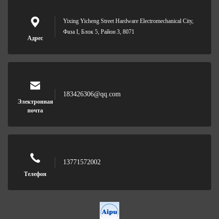
Yixing Yicheng Street Hardware Electromechanical City,
Фаза I, Блок 5, Район 3, 8071
Адрес
183426306@qq.com
Электронная
почта
13771572002
Телефон