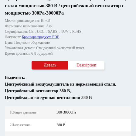
стали мощностью 380 В / центробежный вентилятор с
мощностью 300Pa-30000Pa
Место происхождения: Китай
Фирменное наименование: Aipu
Сертификация: CE，CCC，SABS，TUV，RoHS
Документ:
Брошюра продукта PDF
Цена: Подлежит обсуждению
Упаковывая детали: Стандартный экспортный пакет
Время доставки: 6-8 трудодней
Деталь
Description
Выделить:
Центробежный воздуходушитель из нержавеющей стали
,
Центробежный вентилятор 380 В
,
Центробежная воздушная вентиляция 380 В
1Общее давление:
300-30000Pa
2Напряжение:
380 В