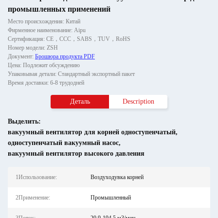
промышленных применений
Место происхождения: Китай
Фирменное наименование: Aipu
Сертификация: CE，CCC，SABS，TUV，RoHS
Номер модели: ZSH
Документ:
Брошюра продукта PDF
Цена: Подлежит обсуждению
Упаковывая детали: Стандартный экспортный пакет
Время доставки: 6-8 трудодней
Деталь
Description
Выделить:
вакуумный вентилятор для корней одноступенчатый
,
одноступенчатый вакуумный насос
,
вакуумный вентилятор высокого давления
1Использование:
Воздуходувка корней
2Применение:
Промышленный