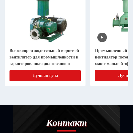
Высокопроизводительный корневой
Промышленный ко
вентилятор для промышленности и
вентилятор поток 1
гарантированная долговечность
максимальной эффе
долговечности
Лучшая цена
Лучшая
Контакт