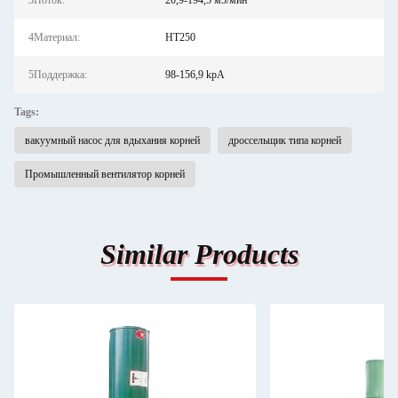
3Поток:
20,9-194,5 м3/мин
4Материал:
HT250
5Поддержка:
98-156,9 kpA
Tags:
вакуумный насос для вдыхания корней
дроссельщик типа корней
Промышленный вентилятор корней
Similar Products