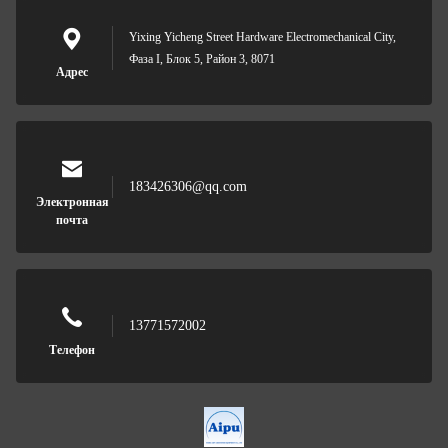
Yixing Yicheng Street Hardware Electromechanical City,
Фаза I, Блок 5, Район 3, 8071
Адрес
183426306@qq.com
Электронная
почта
13771572002
Телефон