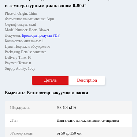
и температурным диапазоном 0-80.C
Place of Origin: China
Фирменное наименование: Aipu
Сертификация: ce.ul
Model Number: Roots Blower
Документ:
Брошюра продукта PDF
Количество мин заказа: 1
Цена: Подлежит обсуждению
Packaging Details: container
Delivery Time: 10
Payment Terms: tt
Supply Ability: 10t/y
Деталь
Description
Выделить:
Вентилятор вакуумного насоса
1Поддержка:
9.8-196 кПА
2Тип:
Двигатель с положительным смещением
3Размер входа:
от 50 до 350 мм