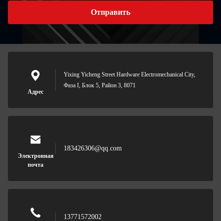
Отправить
Yixing Yicheng Street Hardware Electromechanical City,
Фаза I, Блок 5, Район 3, 8071
Адрес
183426306@qq.com
Электронная
почта
13771572002