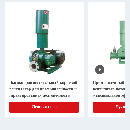
Высокопроизводительный корневой
Промышленный ко
вентилятор для промышленности и
вентилятор поток 1
гарантированная долговечность
максимальной эффе
долговечности
Лучшая цена
Лучшая