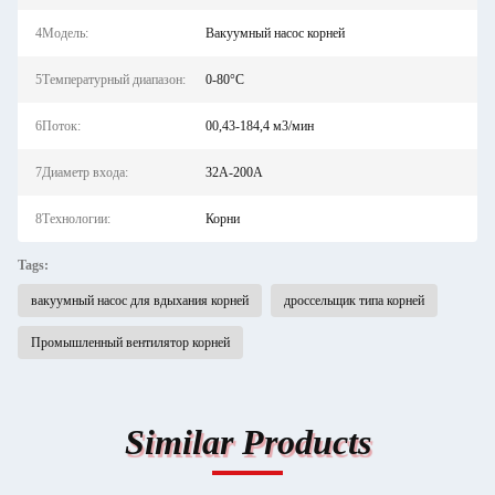
4Модель:
Вакуумный насос корней
5Температурный диапазон:
0-80°С
6Поток:
00,43-184,4 м3/мин
7Диаметр входа:
32A-200A
8Технологии:
Корни
Tags:
вакуумный насос для вдыхания корней
дроссельщик типа корней
Промышленный вентилятор корней
Similar Products