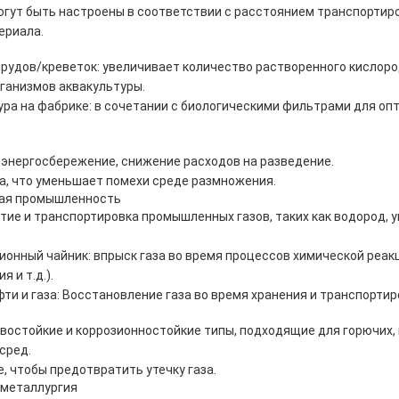
огут быть настроены в соответствии с расстоянием транспортиро
ериала.
рудов/креветок: увеличивает количество растворенного кислород
ганизмов аквакультуры.
ура на фабрике: в сочетании с биологическими фильтрами для оп
 энергосбережение, снижение расходов на разведение.
а, что уменьшает помехи среде размножения.
ная промышленность
тие и транспортировка промышленных газов, таких как водород, уг
ионный чайник: впрыск газа во время процессов химической реакц
 и т.д.).
ти и газа: Восстановление газа во время хранения и транспортир
остойкие и коррозионностойкие типы, подходящие для горючих,
сред.
, чтобы предотвратить утечку газа.
 металлургия