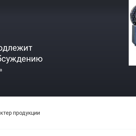
одлежит
бсуждению
а
ктер продукции