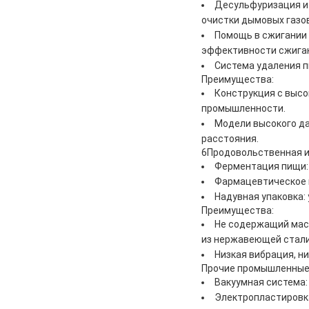
Десульфуризация и
очистки дымовых газов
Помощь в сжигании 
эффективности сжига
Система удаления п
Преимущества:
Конструкция с высо
промышленности.
Модели высокого да
расстояния.
6Продовольственная 
Ферментация пищи: 
Фармацевтическое п
Надувная упаковка: 
Преимущества:
Не содержащий мас
из нержавеющей стали
Низкая вибрация, н
Прочие промышленные
Вакуумная система:
Электропластировка