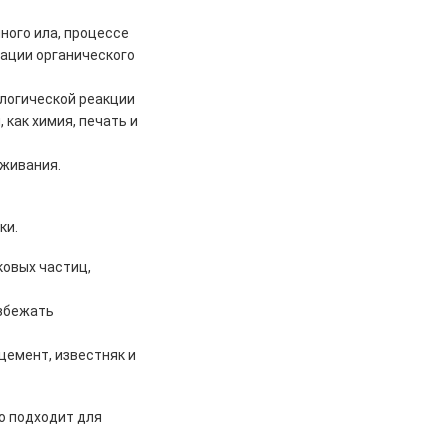
ного ила, процессе
дации органического
логической реакции
 как химия, печать и
оживания.
ки.
ковых частиц,
избежать
цемент, известняк и
о подходит для