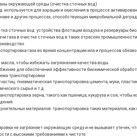
ны окружающей среды (очистка сточных вод)
д: используется для аэрации и окисления в процессе активирован
анаве и других процессах, способствующих микробиальной дегра
ка сточных вод: устройства флотации воздуха и резервуары био
чи газа в очистке сточных вод в таких отраслях промышленности,
роизводство.
нспортировка газа во время концентрации ила и процессов обезв
 масла, чтобы избежать загрязнения качества воды.
абжение для обеспечения эффективности биохимической обработ
ема транспортировки
частиц: пневматическая транспортировка цемента, муки, пласти
ического сырья и т.д.
анспортировка зерна, такого как пшеница, кукуруза и соя, чтобы 
дения.
оительных материалов: транспортировка таких материалов, как 
ровки не загрязняет окружающую среду и не вызывает утечек, чт
сти с высокими требованиями к чистоте.