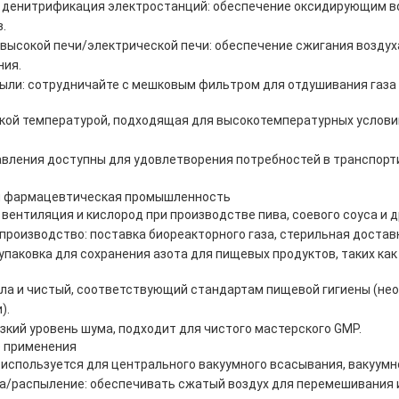
 денитрификация электростанций: обеспечение оксидирующим в
.
высокой печи/электрической печи: обеспечение сжигания возду
ния.
ыли: сотрудничайте с мешковым фильтром для отдушивания газа 
кой температурой, подходящая для высокотемпературных услови
вления доступны для удовлетворения потребностей в транспорт
и фармацевтическая промышленность
вентиляция и кислород при производстве пива, соевого соуса и 
роизводство: поставка биореакторного газа, стерильная доставк
упаковка для сохранения азота для пищевых продуктов, таких как
ла и чистый, соответствующий стандартам пищевой гигиены (не
).
изкий уровень шума, подходит для чистого мастерского GMP.
 применения
 используется для центрального вакуумного всасывания, вакуумной
/распыление: обеспечивать сжатый воздух для перемешивания и