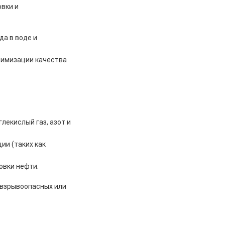
вки и
а в воде и
тимизации качества
лекислый газ, азот и
ии (таких как
овки нефти.
 взрывоопасных или