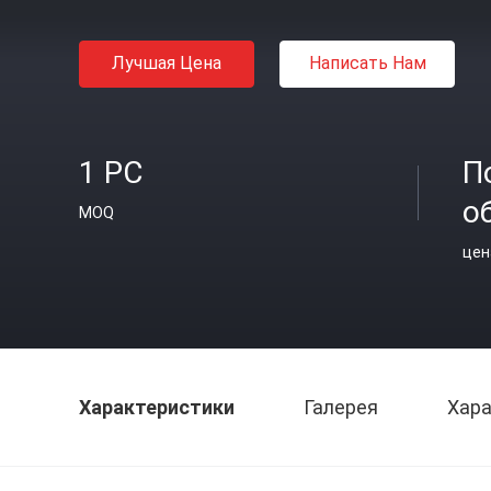
Лучшая Цена
Написать Нам
1 PC
П
о
MOQ
цен
Характеристики
Галерея
Хара