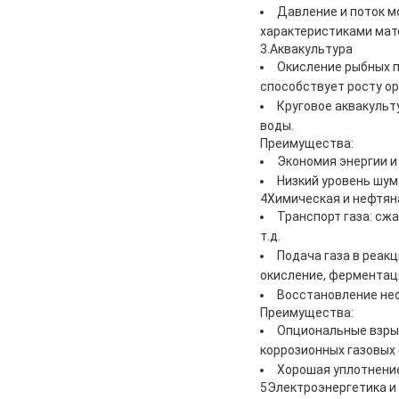
Давление и поток м
характеристиками мат
3.Аквакультура
Окисление рыбных п
способствует росту ор
Круговое аквакульт
воды.
Преимущества:
Экономия энергии и
Низкий уровень шум
4Химическая и нефтя
Транспорт газа: сжа
т.д.
Подача газа в реакц
окисление, ферментация
Восстановление неф
Преимущества:
Опциональные взрыв
коррозионных газовых 
Хорошая уплотнение
5Электроэнергетика и