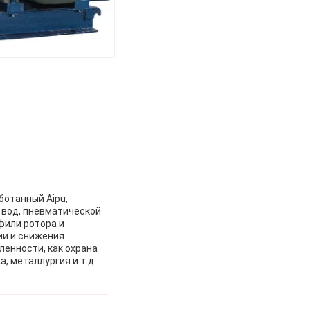
ботанный Aipu,
 вод, пневматической
фили ротора и
ии и снижения
ленности, как охрана
 металлургия и т.д.