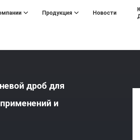
омпании
Продукция
Новости
/
Многофункциональный Корневой Дроб Для Различных Промыш
невой дроб для
применений и