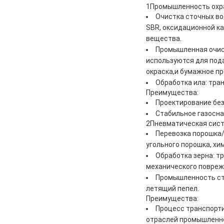
1Промышленность охра
Очистка сточных во
SBR, оксидационной к
вещества.
Промышленная очист
используются для пода
окраска,и бумажное п
Обработка ила: тра
Преимущества:
Проектирование без
Стабильное газосн
2Пневматическая сист
Перевозка порошка/
угольного порошка, хим
Обработка зерна: тр
механического повреж
Промышленность стр
летящий пепел.
Преимущества:
Процесс транспорти
отраслей промышленно