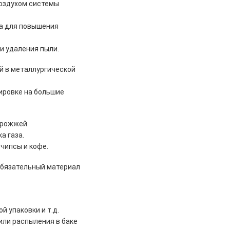
оздухом системы
ха для повышения
и удаления пыли.
й в металлургической
ировке на большие
дрожжей.
а газа.
 чипсы и кофе.
обязательный материал
 упаковки и т.д.
ли распыления в баке