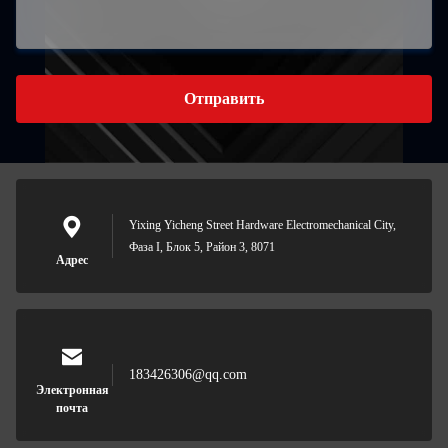
Отправить
Yixing Yicheng Street Hardware Electromechanical City,
Фаза I, Блок 5, Район 3, 8071
Адрес
183426306@qq.com
Электронная
почта