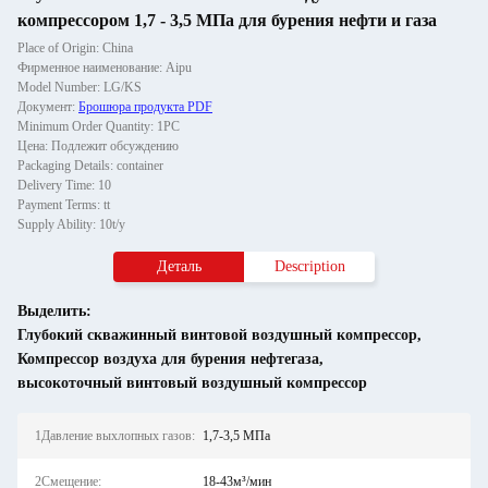
компрессором 1,7 - 3,5 МПа для бурения нефти и газа
Place of Origin: China
Фирменное наименование: Aipu
Model Number: LG/KS
Документ:
Брошюра продукта PDF
Minimum Order Quantity: 1PC
Цена: Подлежит обсуждению
Packaging Details: container
Delivery Time: 10
Payment Terms: tt
Supply Ability: 10t/y
Деталь
Description
Выделить:
Глубокий скважинный винтовой воздушный компрессор
,
Компрессор воздуха для бурения нефтегаза
,
высокоточный винтовый воздушный компрессор
1Давление выхлопных газов:
1,7-3,5 МПа
2Смещение:
18-43м³/мин