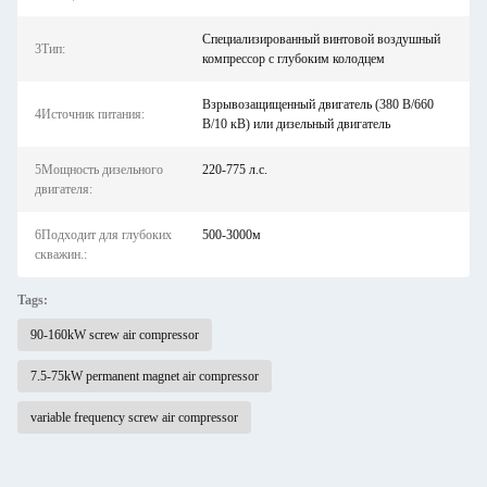
Специализированный винтовой воздушный
3Тип:
компрессор с глубоким колодцем
Взрывозащищенный двигатель (380 В/660
4Источник питания:
В/10 кВ) или дизельный двигатель
5Мощность дизельного
220-775 л.с.
двигателя:
6Подходит для глубоких
500-3000м
скважин.:
Tags:
90-160kW screw air compressor
7.5-75kW permanent magnet air compressor
variable frequency screw air compressor