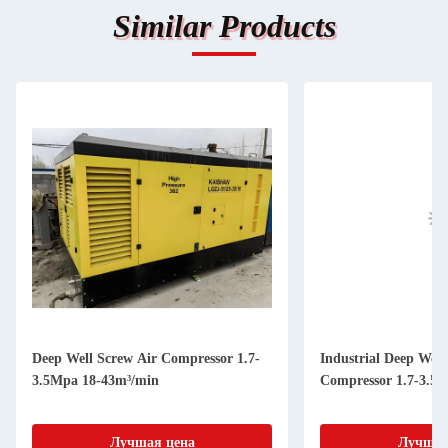
Similar Products
Deep Well Screw Air Compressor 1.7-
Industrial Deep Well
3.5Mpa 18-43m³/min
Compressor 1.7-3.5
Лучшая цена
Лучшая