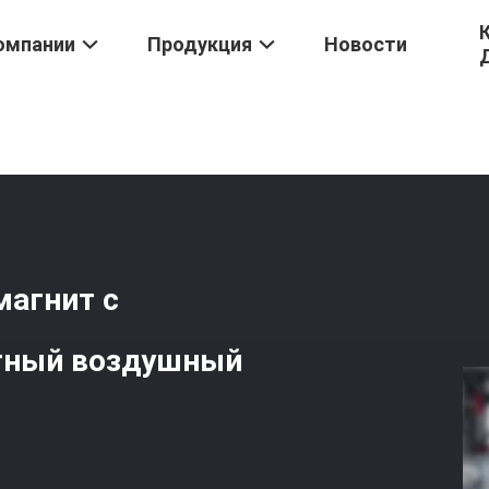
омпании
Продукция
Новости
/
Бесмасляный Постоянный Магнит С Переменной Частотой Скрут
агнит с
утный воздушный