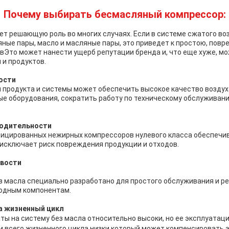
Почему выбирать бесмасляный компрессор:
ет решающую роль во многих случаях. Если в системе сжатого в
ные пары, масло и масляные пары, это приведет к простою, пов
вЭто может нанести ущерб репутации бренда и, что еще хуже, м
 и продуктов.
ости
 продукта и системы может обеспечить высокое качество воздух
ые оборудования, сократить работу по техническому обслуживани
одительности
ицированных нежирных компрессоров нулевого класса обеспечи
 исключает риск повреждения продукции и отходов.
ивости
з масла специально разработано для простого обслуживания и р
ходным компонентам.
а жизненный цикл
ы на систему без масла относительно высоки, но ее эксплуатац
и всего жизненного цикла низки,который может компенсировать э