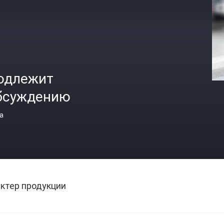
одлежит
бсуждению
а
ктер продукции