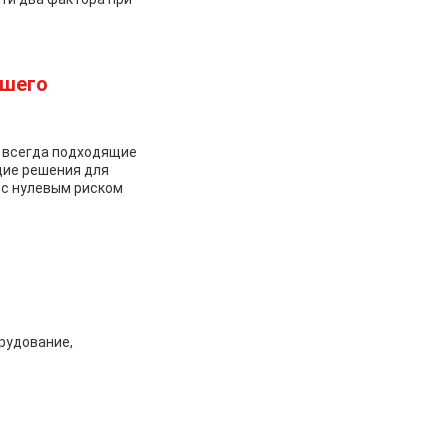
ашего
, всегда подходящие
щие решения для
 с нулевым риском
рудование,