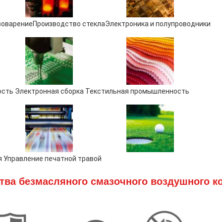
воварение
Производство стекла
Электроника и полупроводники
сть Электронная сборка Текстильная промышленность
я Управление печатной травой
ва безмасляного смазочного воздушного к