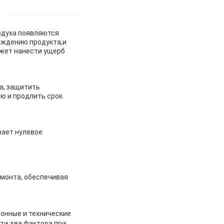
оздуха появляются
реждению продукта,и
ожет нанести ущерб
а, защитить
ю и продлить срок
вает нулевое
емонта, обеспечивая
ионные и технические
ти два фактора при