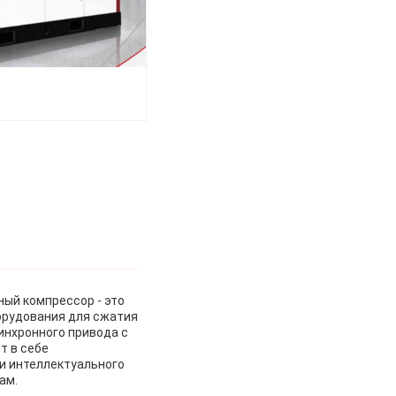
ый компрессор - это
орудования для сжатия
инхронного привода с
т в себе
и интеллектуального
ам.