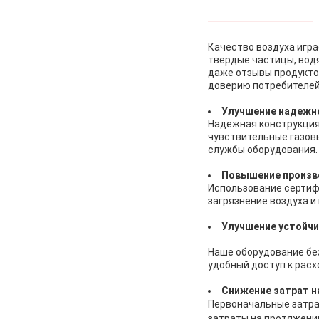
Качество воздуха игра
твердые частицы, водя
даже отзывы продукто
доверию потребителей
Улучшение надежн
Надежная конструкция
чувствительные газов
службы оборудования.
Повышение произв
Использование сертиф
загрязнение воздуха и
Улучшение устойч
Наше оборудование бе
удобный доступ к рас
Снижение затрат н
Первоначальные затрат
затраты на протяжени