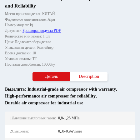
and Reliability
Место происхождения: КИТАЙ
Фирменное наименование: Aipu
Номер модели: kj
Документ:
Брошюра продукта PDF
Количество мин заказа: 1 шт
Цена: Подлежит обсуждению
Упаковывая детали: Контейнер
Время доставки: 10
Условия оплаты: ТТ
Поставка способности: 10000t/y
Деталь
Description
Выделить:
Industrial-grade air compressor with warranty
,
High-performance air compressor for reliability
,
Durable air compressor for industrial use
1Давление выхлопных газов:
0,8-1,25 МПа
2Смещение:
0,36-0,9м³/мин