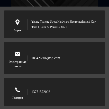
Yixing Yicheng Street Hardware Electromechanical City,
Фаза I, Блок 5, Район 3, 8071
Адрес
183426306@qq.com
Электронная
почта
13771572002
Телефон