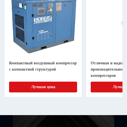
Компактный воздушный компрессор
Отличная и надежн
с компактной структурой
производительност
компрессоров
Лучшая цена
Лучшая