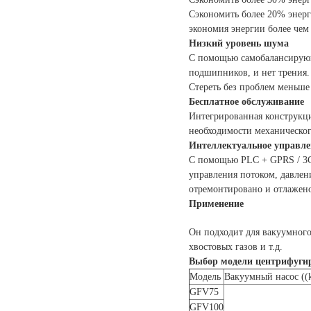
Сэкономить более 20% энер
экономия энергии более че
Низкий уровень шума
С помощью самобалансирующ
подшипников, и нет трения
Стереть без проблем меньше
Бесплатное обслуживание
Интегрированная конструкция
необходимости механическог
Интеллектуальное управле
С помощью PLC + GPRS / 3G 
управления потоком, давлен
отремонтировано и отлажено
Применение
Он подходит для вакуумного
хвостовых газов и т.д.
Выбор модели центрифугир
Модель
Вакуумный насос ((
GFV75
GFV100