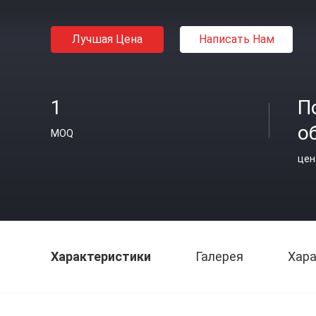
Лучшая Цена
Написать Нам
1
П
о
MOQ
цен
Характеристики
Галерея
Хара