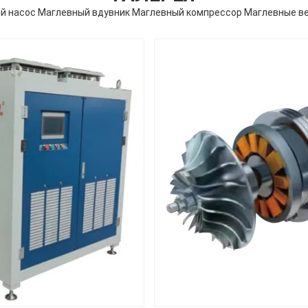
й насос Маглевный вдувник Маглевный компрессор Маглевные ве