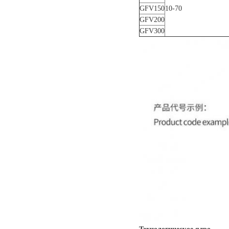
GFV150
10-70
GFV200
GFV300