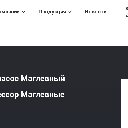
омпании
Продукция
Новости
нный Насос
/
Магнитно-Левитационный Насос Маглевный Вдувни
насос Маглевный
ессор Маглевные