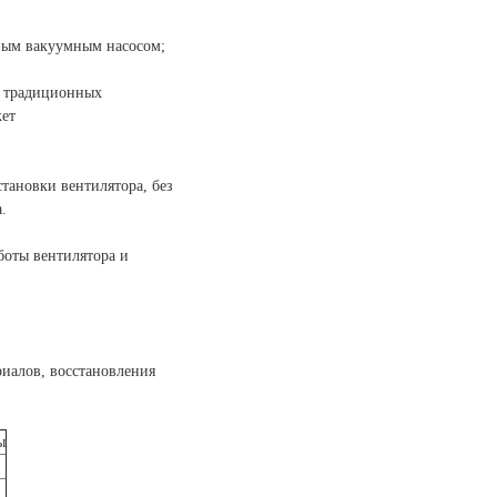
ным вакуумным насосом;
у традиционных
жет
тановки вентилятора, без
.
боты вентилятора и
иалов, восстановления
ы