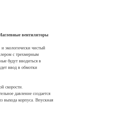
Маглевные вентиляторы
 и экологически чистый
ллером с трехмерным
ые будут вводиться в
дет ввод в обмотки
ой скорости.
ельное давление создается
из выхода корпуса. Впускная