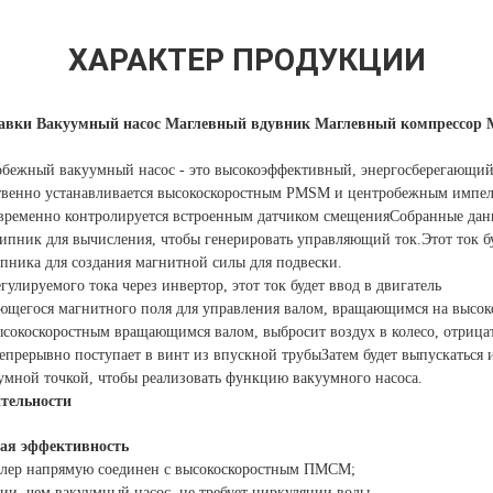
ХАРАКТЕР ПРОДУКЦИИ
тавки Вакуумный насос Маглевный вдувник Маглевный компрессор 
бежный вакуумный насос - это высокоэффективный, энергосберегающий
ственно устанавливается высокоскоростным PMSM и центробежным импе
временно контролируется встроенным датчиком смещенияСобранные данн
ник для вычисления, чтобы генерировать управляющий ток.Этот ток бу
ника для создания магнитной силы для подвески.
улируемого тока через инвертор, этот ток будет ввод в двигатель
ющегося магнитного поля для управления валом, вращающимся на высок
сокоскоростным вращающимся валом, выбросит воздух в колесо, отрицат
епрерывно поступает в винт из впускной трубыЗатем будет выпускаться 
уумной точкой, чтобы реализовать функцию вакуумного насоса.
тельности
ая эффективность
лер напрямую соединен с высокоскоростным ПМСМ;
ии, чем вакуумный насос, не требует циркуляции воды,