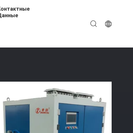
Контактные
Данные
к Маглевный Компрессор Маглевные Вентиляторы 44-