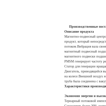
Производственные пос
Описание продукта
Магнитно-подвесный центро
продукт, который непосред
потоком.Вибрация вала свое
магнитный подвесный подшип
магнитного подвески подшип
PMSM генерирует частоту рег
Статор для генерации враща
Двигатель, приводящийся вы
на колесе.Внешний воздух н
труба была соединена с вак
Характеристики производи
Экономия энергии и высок
Тернарный потоковой импел
Сэкономить более 30% энерг