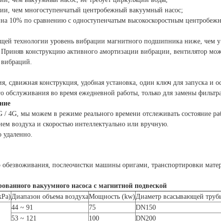
гии, чем многоступенчатый центробежный вакуумный насос;
м на 10% по сравнению с одноступенчатым высокоскоростным центробеж
ей технологии уровень вибрации магнитного подшипника ниже, чем 
. Приняв конструкцию активного амортизации вибрации, вентилятор мо
 вибраций.
, сдвижная конструкция, удобная установка, один ключ для запуска и ос
о обслуживания во время ежедневной работы, только для замены фильтра
ние
/ 4G, мы можем в режиме реального времени отслеживать состояние ра
ием воздуха и скоростью интеллектуально или вручную.
 удаленно.
 обезвоживания, послеочистки машины оригами, транспортировки матер
ованного вакуумного насоса с магнитной подвеской
kPa)
Диапазон объема воздуха
Мощность (kw)
Диаметр всасывающей труб
44 ~ 91
75
DN150
53 ~ 121
100
DN200