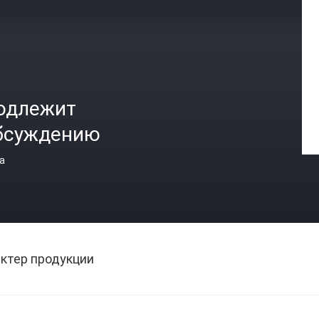
одлежит
бсуждению
а
ктер продукции