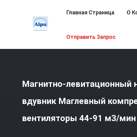
Главная Страница
О К
Главная Страница
/
Продукция
/
Магнитно-Левитацио
Отправить Запрос
91 М3/мин
Магнитно-левитационный 
вдувник Маглевный компр
вентиляторы 44-91 м3/мин