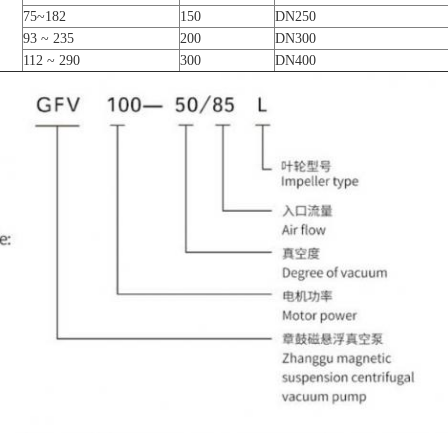
75~182
150
DN250
93 ~ 235
200
DN300
112 ~ 290
300
DN400