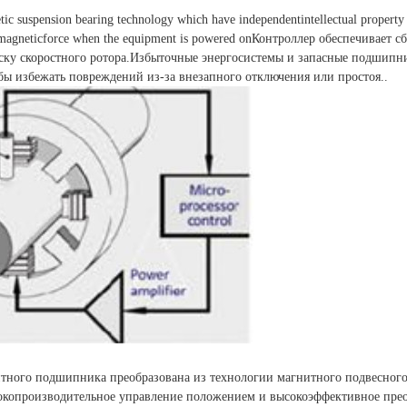
c suspension bearing technology which have independentintellectual property r
romagneticforce when the equipment is powered onКонтроллер обеспечивает с
ску скоростного ротора.Избыточные энергосистемы и запасные подшипн
ы избежать повреждений из-за внезапного отключения или простоя..
тного подшипника преобразована из технологии магнитного подвесного 
окопроизводительное управление положением и высокоэффективное прео