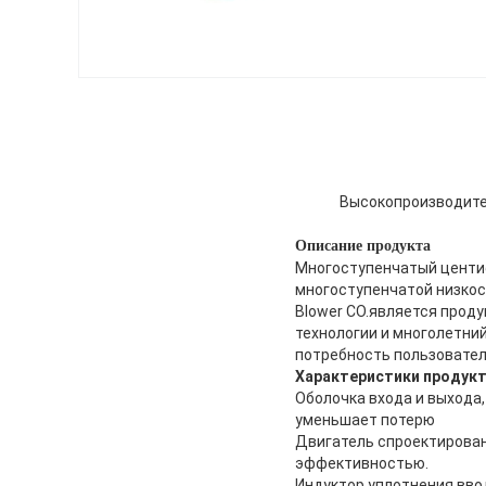
Высокопроизводите
Описание продукта
Многоступенчатый центиф
многоступенчатой низкос
Blower CO.является прод
технологии и многолетни
потребность пользовател
Характеристики продук
Оболочка входа и выхода
уменьшает потерю
Двигатель спроектирован
эффективностью.
Индуктор уплотнения вво