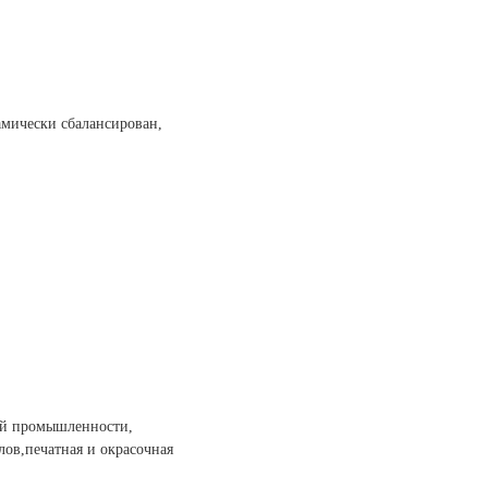
амически сбалансирован,
ой промышленности,
ов,печатная и окрасочная