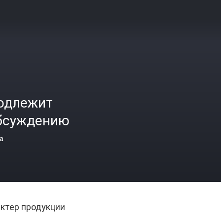
одлежит
бсуждению
а
ктер продукции