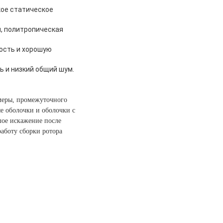
кое статическое
, политропическая
ость и хорошую
ь и низкий общий шум.
амеры, промежуточного
ые оболочки и оболочки с
шое искажение после
работу сборки ротора