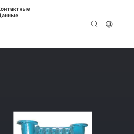
Контактные
Данные
енчатый Центробежный Вентилятор,