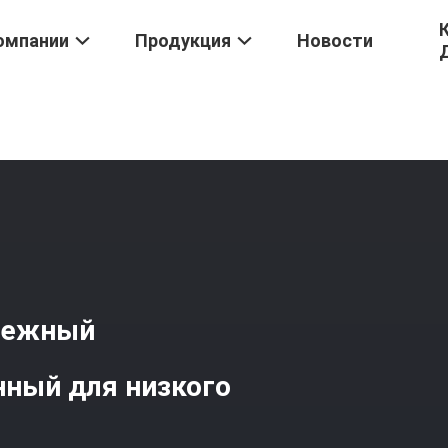
омпании
Продукция
Новости
ентробежный Вентилятор
/
Высокопроизводительный Многоступ
бежный
нный для низкого