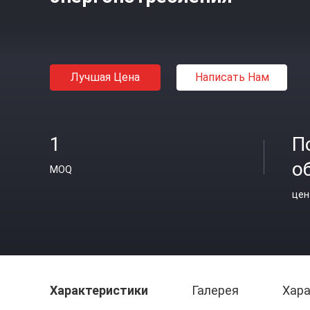
Лучшая Цена
Написать Нам
1
П
о
MOQ
цен
Характеристики
Галерея
Хара