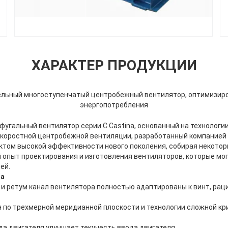
ХАРАКТЕР ПРОДУКЦИИ
льный многоступенчатый центробежный вентилятор, оптимизиро
энергопотребления
угальный вентилятор серии C Castina, основанный на технологии
коростной центробежной вентиляции, разработанный компанией 
уктом высокой эффективности нового поколения, собирая некото
й опыт проектирования и изготовления вентиляторов, которые мо
ей.
та
, и ретум канал вентилятора полностью адаптированы к винт, ра
 по трехмерной меридианной плоскости и технологии сложной кр
да двигателя улучшает текучесть ввода двигателя.