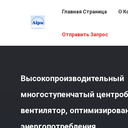
Главная Страница
О К
Главная Страница
/
Продукция
/
Многоступенчатый Ц
Отправить Запрос
Оптимизированный Для Низкого Энергопотребления
Высокопроизводительный
многоступенчатый центро
вентилятор, оптимизирова
энергопотребления