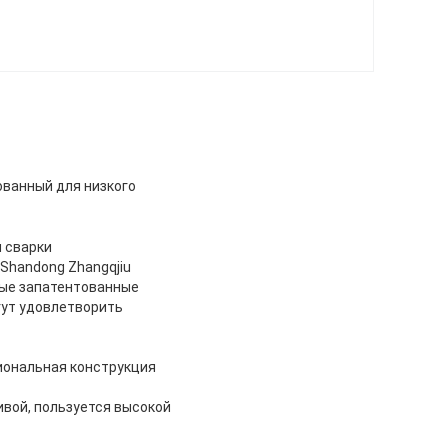
ванный для низкого
 сварки
Shandong Zhangqjiu
рые запатентованные
гут удовлетворить
циональная конструкция
ивой, пользуется высокой