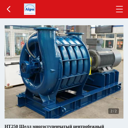
2
/
2
HT250 Шелл многоступенчатый центробежный