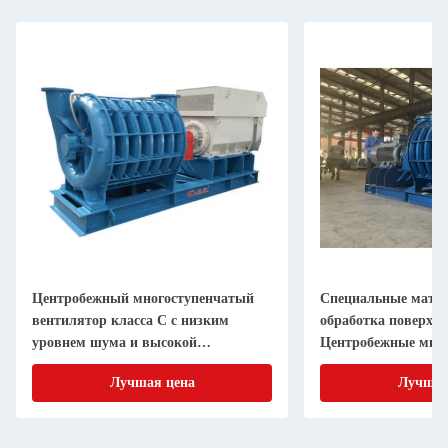
Центробежный многоступенчатый
Специальные мате
вентилятор класса C с низким
обработка поверхно
уровнем шума и высокой
Центробежные мног
эффективностью
вентиляторы 19.6-1
Лучшая цена
Лучшая