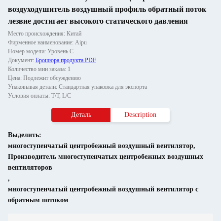
воздуходушитель воздушный профиль обратный поток
лезвие достигает высокого статического давления
Место происхождения: Китай
Фирменное наименование: Aipu
Номер модели: Уровень С
Документ:
Брошюра продукта PDF
Количество мин заказа: 1
Цена: Подлежит обсуждению
Упаковывая детали: Стандартная упаковка для экспорта
Условия оплаты: T/T, L/C
Деталь
Description
Выделить:
многоступенчатый центробежный воздушный вентилятор
,
Производитель многоступенчатых центробежных воздушных
вентиляторов
,
многоступенчатый центробежный воздушный вентилятор с
обратным потоком