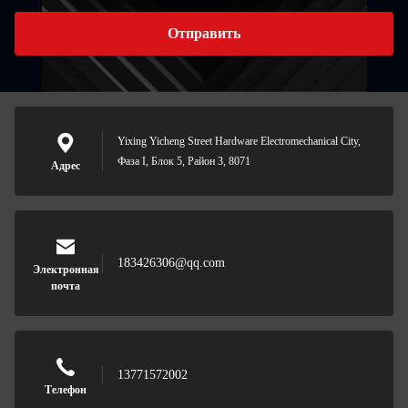
Отправить
Yixing Yicheng Street Hardware Electromechanical City,
Фаза I, Блок 5, Район 3, 8071
Адрес
183426306@qq.com
Электронная
почта
13771572002
Телефон