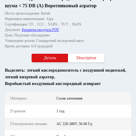
шума < 75 DB (A) Воротниковый аэратор
Место происхождения: Китай
Фирменное наименование: Aipu
Сертификация: CE，CCC，SABS，TUV，RoHS
Документ:
Брошюра продукта PDF
Цена: Подлежит обсуждению
Упаковывая детали: Стандартный экспортный пакет
Время доставки: 6-8 трудодней
Деталь
Description
Выделить:
легкий кислородоноситель с воздушной подвеской
,
легкий вихревой аэратор
,
Воробьистый воздушный кислородный аспирант
1Материал:
Сплав алюминия
2Гарантия:
1 год
3Электрическое питание:
AC 220-380V, 50-60 Гц