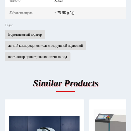
4Место:
Китай
5Уровень шума:
< 75 ДБ ((А))
Tags:
Воротниковый аэратор
легкий кислородоноситель с воздушной подвеской
вентилятор проветривания сточных вод
Similar Products