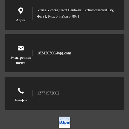
Yixing Yicheng Street Hardware Electromechanical City,
Фаза I, Блок 5, Район 3, 8071
Адрес
183426306@qq.com
Электронная
почта
13771572002
Телефон