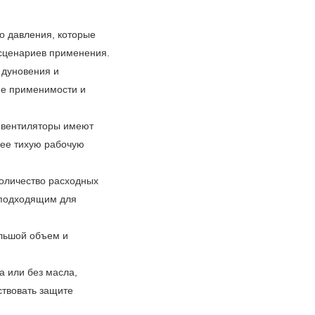
го давления, которые
 сценариев применения.
 дуновения и
ие применимости и
е вентиляторы имеют
лее тихую рабочую
оличество расходных
о подходящим для
ольшой объем и
а или без масла,
ствовать защите