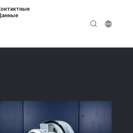
Контактные
Данные
р Высокопроизводительный Кислород Для