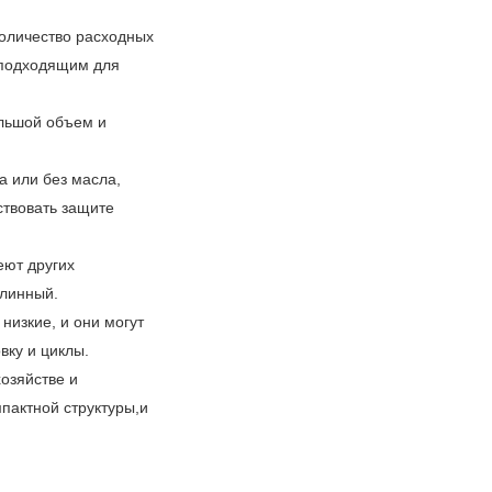
оличество расходных
о подходящим для
ольшой объем и
а или без масла,
ствовать защите
еют других
длинный.
низкие, и они могут
вку и циклы.
озяйстве и
мпактной структуры,и