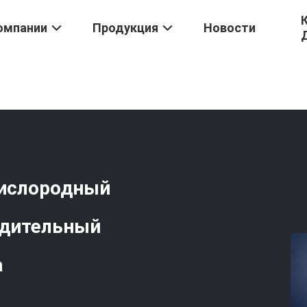
омпании
Продукция
Новости
ой Суспензии
/
Воробьистый Воздушный Кислородный Аспиранто
ислородный
одительный
а