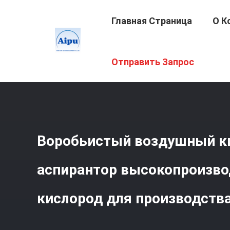
Главная Страница
О К
Главная Страница
/
Продукция
/
Окислитель Воздушн
Отправить Запрос
Производства
Воробьистый воздушный к
аспирантор высокопроизв
кислород для производств