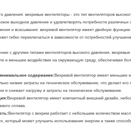
го давления: вихревые вентиляторы - это тип вентиляторов высоко
сокое выходное давление и удовлетворять потребности различных
ения и всасывания: вихревой вентилятор имеет двойную функцию
ожет гибко переключаться в зависимости от потребностей.улучшен
.
ению с другими типами вентиляторов высокого давления, вихревы
те и меньшее воздействие на окружающую среду, обеспечивая бо
минимальное содержание:
Вихревой вентилятор имеет меньшее к
льно низкие затраты на техническое обслуживание, что делает ег
и и снижает нагрузку и затраты на техническое обслуживание.
ция:
Вихревой вентилятор имеет компактный внешний дизайн, неб
евого сплава.
сть:
Вентилятор с вихрем работает с небольшим количеством масл
ух, который может улучшить использование энергии и также способ