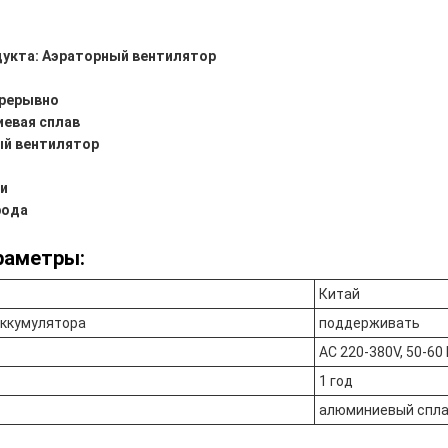
укта: Аэраторный вентилятор
прерывно
евая сплав
ый вентилятор
и
рода
раметры:
Китай
ккумулятора
поддерживать
AC 220-380V, 50-60 
1 год
алюминиевый спл