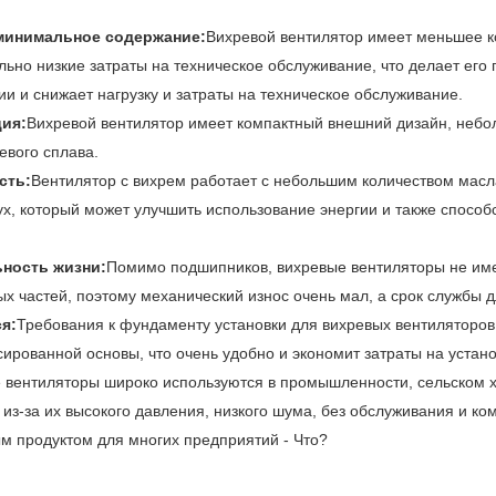
минимальное содержание:
Вихревой вентилятор имеет меньшее к
льно низкие затраты на техническое обслуживание, что делает ег
и и снижает нагрузку и затраты на техническое обслуживание.
ция:
Вихревой вентилятор имеет компактный внешний дизайн, неб
евого сплава.
сть:
Вентилятор с вихрем работает с небольшим количеством масл
ух, который может улучшить использование энергии и также способ
ность жизни:
Помимо подшипников, вихревые вентиляторы не им
ых частей, поэтому механический износ очень мал, а срок службы 
я:
Требования к фундаменту установки для вихревых вентиляторов 
ированной основы, что очень удобно и экономит затраты на устано
е вентиляторы широко используются в промышленности, сельском х
из-за их высокого давления, низкого шума, без обслуживания и ко
м продуктом для многих предприятий
- Что?