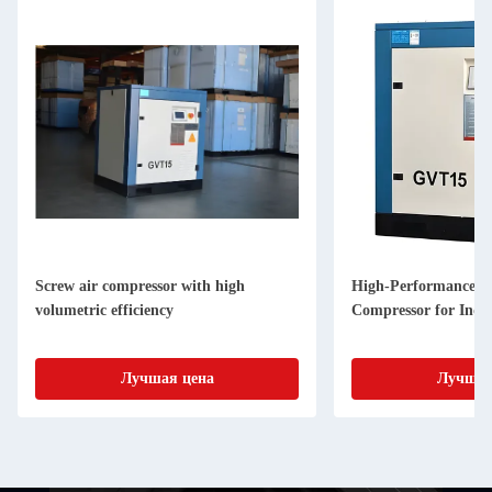
Screw air compressor with high
High-Performance a
volumetric efficiency
Compressor for Indus
Лучшая цена
Лучшая