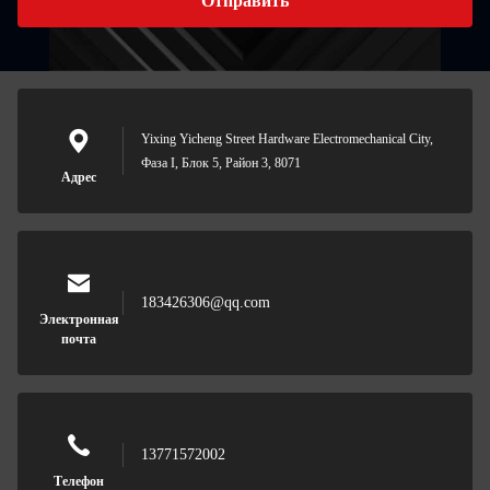
Отправить
Yixing Yicheng Street Hardware Electromechanical City,
Фаза I, Блок 5, Район 3, 8071
Адрес
183426306@qq.com
Электронная
почта
13771572002
Телефон