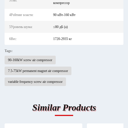
3Тип:
компрессор
4Рейтинг власти:
90 кВт-160 кВт
5Уровень шума:
≤80 дБ (а)
6Вес:
1720-2935 кг
Tags:
90-160kW screw air compressor
7.5-75kW permanent magnet air compressor
variable frequency screw air compressor
Similar Products