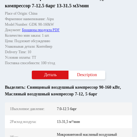
компрессор 7-12.5 барг 13-31.5 м3/мин
Place of Origin: China
Фирменное наименование: Aipu
Model Number: GDK 90-160kW
Документ:
Брошюра продукта PDF
Количество мин заказа: 1 шт.
Цена: Подлежит обсуждению
Упаковывая детали: Контейнер
Delivery Time: 10
Условия оплаты: ТТ
Поставка способности: 100 т/год
Деталь
Description
Выделить:
Свинцовый воздушный компрессор 90-160 кВт
,
Масляный воздушный компрессор 7-12
,
5 барг
1Выхлопное давление:
7.0-12.5 барг
2Расход воздуха:
13-31,5 м³/мин
Микровинтовой масляный воздушный