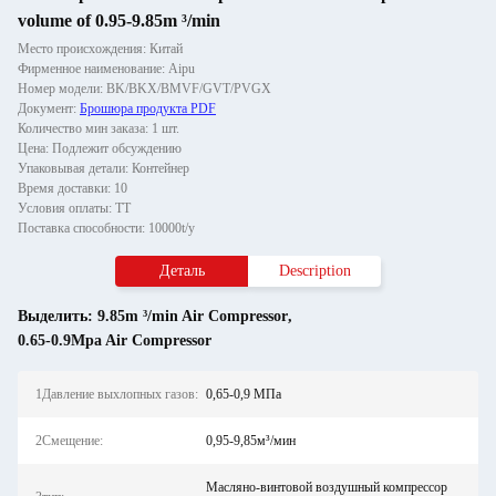
volume of 0.95-9.85m ³/min
Место происхождения: Китай
Фирменное наименование: Aipu
Номер модели: BK/BKX/BMVF/GVT/PVGX
Документ:
Брошюра продукта PDF
Количество мин заказа: 1 шт.
Цена: Подлежит обсуждению
Упаковывая детали: Контейнер
Время доставки: 10
Условия оплаты: ТТ
Поставка способности: 10000t/y
Деталь
Description
Выделить:
9.85m ³/min Air Compressor
,
0.65-0.9Mpa Air Compressor
1Давление выхлопных газов:
0,65-0,9 МПа
2Смещение:
0,95-9,85м³/мин
Масляно-винтовой воздушный компрессор