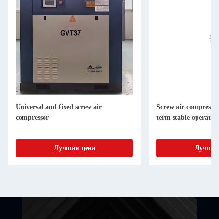
Universal and fixed screw air
Screw air compressor 
compressor
term stable operatio
Лучшая цена
Лучшая