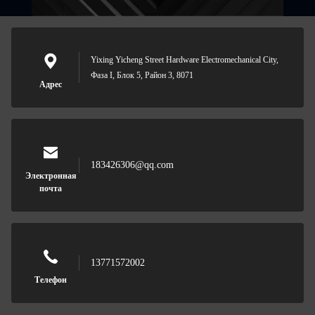
Yixing Yicheng Street Hardware Electromechanical City,
Фаза I, Блок 5, Район 3, 8071
Адрес
183426306@qq.com
Электронная
почта
13771572002
Телефон