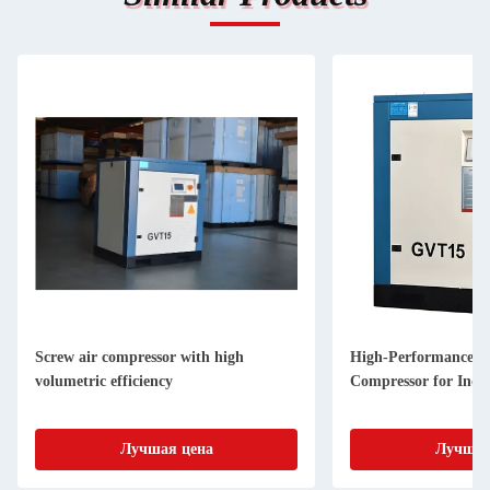
Screw air compressor with high
High-Performance a
volumetric efficiency
Compressor for Indus
Лучшая цена
Лучшая