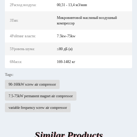
2Расход воздуха:
00,51 - 13,4 м3/мин
Микровинтовой масляный воздушный
3Тип:
компрессор
4Рейтинг власти:
7.5kw-75kw
5Уровень шума:
≤80 дБ (а)
6Масса:
169-1482 кг
Tags:
90-160kW screw air compressor
7.5-75kW permanent magnet air compressor
variable frequency screw air compressor
Similar Products