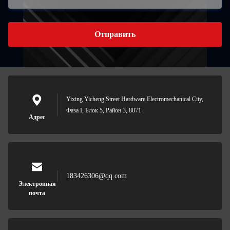
Отправить
Yixing Yicheng Street Hardware Electromechanical City,
Фаза I, Блок 5, Район 3, 8071
Адрес
183426306@qq.com
Электронная
почта