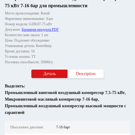
75 кВт 7-16 бар для промышленности
Место происхождения: Китай
Фирменное наименование: Aipu
Номер модели: GDK07-75 кВт
Документ:
Брошюра продукта PDF
Количество мин заказа: 1 шт.
Цена: Подлежит обсуждению
Упаковывая детали: Контейнер
Время доставки: 10
Условия оплаты: ТТ
Поставка способности: 10000t/y
Деталь
Description
Выделить:
Промышленный винтовой воздушный компрессор 7.5-75 кВт
,
Микровинтовой масляный компрессор 7-16 бар
,
Промышленный воздушный компрессор высокой мощности с
гарантией
1Выхлопное давление:
7-16 барг