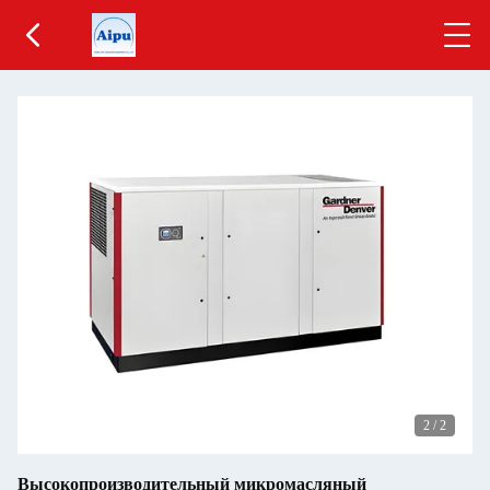
2
/
2
Высокопроизводительный микромасляный