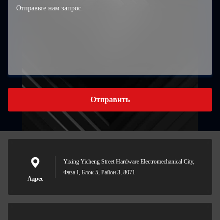
Отправить
Yixing Yicheng Street Hardware Electromechanical City,
Фаза I, Блок 5, Район 3, 8071
Адрес