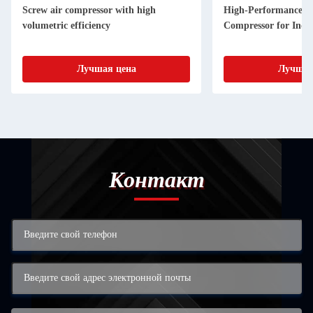
Screw air compressor with high
High-Performance a
volumetric efficiency
Compressor for Indus
Лучшая цена
Лучшая
Контакт