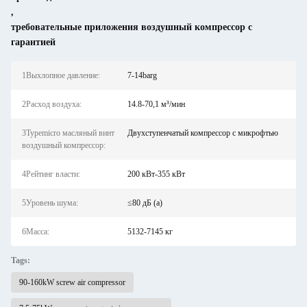
,
требовательные приложения воздушный компрессор с
гарантией
1Выхлопное давление:
7-14barg
2Расход воздуха:
14.8-70,1 м³/мин
3Typemicro масляный винт
Двухступенчатый компрессор с микрофтью
воздушный компрессор:
4Рейтинг власти:
200 кВт-355 кВт
5Уровень шума:
≤80 дБ (а)
6Масса:
5132-7145 кг
Tags:
90-160kW screw air compressor