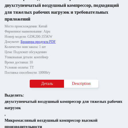
двухступенчатый воздушный компрессор, подходящий
для тяжелых рабочих нагрузок и требовательных
приложений
Место происхождения: Китай
Фирменное наименование: Aipu
Номер модели: GDK200-355KW
Документ:
Брошюра продукта PDF
Количество мин заказа: 1 шт
Цена: Подлежит обсуждению
Упаковывая детали: контейнер
Время доставки: 10
Условия оплаты: ТТ
Поставка способности: 10000t/y
Деталь
Description
Выделить:
двухступенчатый воздушный компрессор для тяжелых рабочих
нагрузок
,
Микромасляный воздушный компрессор высокой
производительности