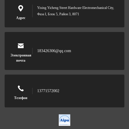
Yixing Yicheng Street Hardware Electromechanical City,
Фаза I, Блок 5, Район 3, 8071
Адрес
183426306@qq.com
Электронная
почта
13771572002
Телефон