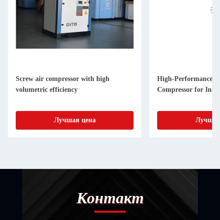
Screw air compressor with high
High-Performance a
volumetric efficiency
Compressor for Indus
Лучшая цена
Лучшая
Контакт