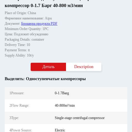
компрессор 0-1.7 Барг 40-800 м3/мин
Place of Origin: China
Фирменное наименование: Aipu
Документ:
Брошюра продукта PDF
Minimum Order Quantity: 1PC
Цена: Подлежит обсуждению
Packaging Details: container
Delivery Time: 10
Payment Terms: tt
Supply Ability: 10t/y
Деталь
Description
Выделить:
Одноступенчатые компрессоры
1Pressure:
0-1.7Barg
2Flow Range:
40-800m³/min
3Type:
Single-stage centrifugal compressor
4Power Source:
Electric