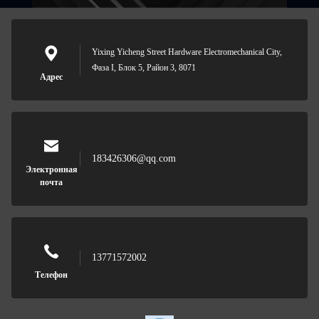
Yixing Yicheng Street Hardware Electromechanical City,
Фаза I, Блок 5, Район 3, 8071
Адрес
183426306@qq.com
Электронная
почта
13771572002
Телефон