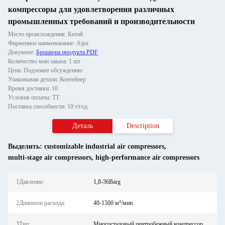
компрессоры для удовлетворения различных
промышленных требований и производительности
Место происхождения: Китай
Фирменное наименование: Aipu
Документ:
Брошюра продукта PDF
Количество мин заказа: 1 шт
Цена: Подлежит обсуждению
Упаковывая детали: Контейнер
Время доставки: 10
Условия оплаты: ТТ
Поставка способности: 10 т/год
Деталь
Description
Выделить:
customizable industrial air compressors
,
multi-stage air compressors
,
high-performance air compressors
1Давление:
1,8-36Barg
2Диапазон расхода:
40-1500 м³/мин
3Тип:
Многостадовый центробежный компрессор