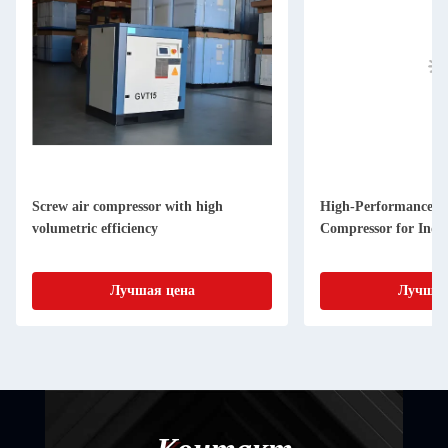
Screw air compressor with high
High-Performance a
volumetric efficiency
Compressor for Indus
Лучшая цена
Лучшая