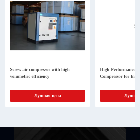
Screw air compressor with high
High-Performance a
volumetric efficiency
Compressor for Indus
Лучшая цена
Лучшая