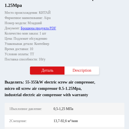
1.25Mpa
Место происхождения: КИТАЙ
Фирменное наименование: Aipu
Номер модели: Младший
Документ:
Брошюра продукта PDF
Количество мин заказа: 1 шт
Цена: Подлежит обсуждению
Упаковывая детали: Контейнер
Время доставки: 10
Условия оплаты: ТТ
Поставка способности: 10t/y
Деталь
Description
Выделить:
55-355kW electric screw air compressor
,
micro oil screw air compressor 0.5-1.25Mpa
,
industrial electric air compressor with warranty
1Выхлопное давление:
0,5-1,25 МПа
2Смещение:
13,7-92,6 м³/мин