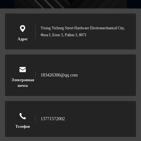
Yixing Yicheng Street Hardware Electromechanical City,
Фаза I, Блок 5, Район 3, 8071
Адрес
183426306@qq.com
Электронная
почта
13771572002
Телефон