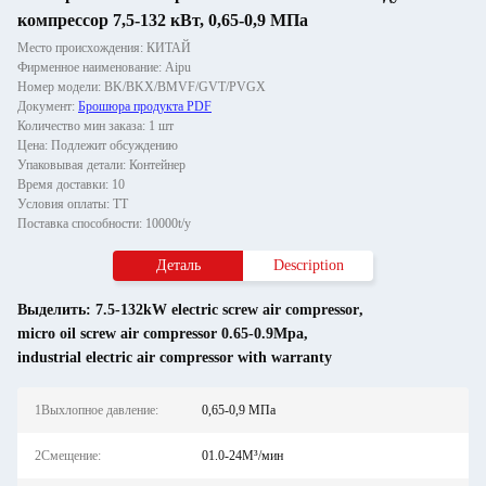
компрессор 7,5-132 кВт, 0,65-0,9 МПа
Место происхождения: КИТАЙ
Фирменное наименование: Aipu
Номер модели: BK/BKX/BMVF/GVT/PVGX
Документ:
Брошюра продукта PDF
Количество мин заказа: 1 шт
Цена: Подлежит обсуждению
Упаковывая детали: Контейнер
Время доставки: 10
Условия оплаты: ТТ
Поставка способности: 10000t/y
Деталь
Description
Выделить:
7.5-132kW electric screw air compressor
,
micro oil screw air compressor 0.65-0.9Mpa
,
industrial electric air compressor with warranty
1Выхлопное давление:
0,65-0,9 МПа
2Смещение:
01.0-24M³/мин