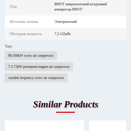
BMVF микроаллеовый воздушный
3Тип:
компрессор BMVF
4Источник питания:
Электрический
5Моторная мощность:
7,5-132кВт
Tags:
90-160kW screw air compressor
7.5-75kW permanent magnet air compressor
variable frequency screw air compressor
Similar Products