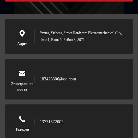
Yixing Yicheng Street Hardware Electromechanical City,
Фаза I, Блок 5, Район 3, 8071
Адрес
183426306@qq.com
Электронная
почта
13771572002
Телефон