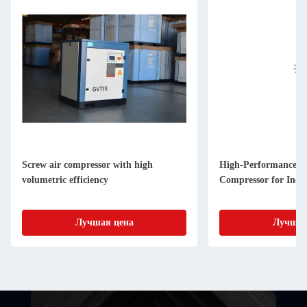
Screw air compressor with high
High-Performance a
volumetric efficiency
Compressor for Indus
Лучшая цена
Лучшая