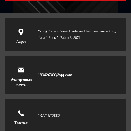
Yixing Yicheng Street Hardware Electromechanical City,
Фаза I, Блок 5, Район 3, 8071
Адрес
183426306@qq.com
Электронная
почта
13771572002
Телефон