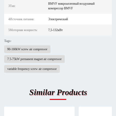
BMVF микроаллеовый воздушный
3Тип:
компрессор BMVF
4Источник питания:
Электрический
5Моторная мощность:
7,5-132кВт
Tags:
90-160kW screw air compressor
7.5-75kW permanent magnet air compressor
variable frequency screw air compressor
Similar Products