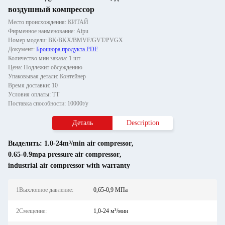
воздушный компрессор
Место происхождения: КИТАЙ
Фирменное наименование: Aipu
Номер модели: BK/BKX/BMVF/GVT/PVGX
Документ:
Брошюра продукта PDF
Количество мин заказа: 1 шт
Цена: Подлежит обсуждению
Упаковывая детали: Контейнер
Время доставки: 10
Условия оплаты: ТТ
Поставка способности: 10000t/y
Деталь
Description
Выделить:
1.0-24m³/min air compressor
,
0.65-0.9mpa pressure air compressor
,
industrial air compressor with warranty
1Выхлопное давление:
0,65-0,9 МПа
2Смещение:
1,0-24 м³/мин