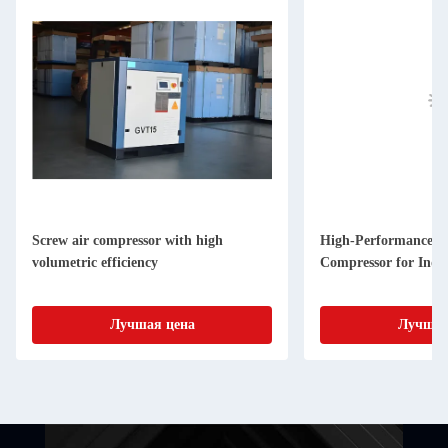
Screw air compressor with high
High-Performance a
volumetric efficiency
Compressor for Indus
Лучшая цена
Лучшая