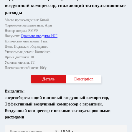
воздушный компрессор, снижающий эксплуатационные
расходы
Место происхождения: Китай
Фирменное наименование: Aipu
Номер модели: PMVF
Документ:
Брошюра продукта PDF
Количество мин заказа: 1 шт.
Цена: Подлежит обсуждению
Упаковывая детали: Контейнер
Время доставки: 10
Условия оплаты: ТТ
Поставка способности: 10t/y
Деталь
Description
Выделить:
энергосберегающий винтовый воздушный компрессор
,
Эффективный воздушный компрессор с гарантией
,
Воздушный компрессор с низкими эксплуатационными
расходами
1Выхлопное давление:
0,5-1,0 МПа