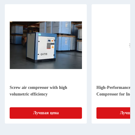
Screw air compressor with high
High-Performance a
volumetric efficiency
Compressor for Indus
Лучшая цена
Лучшая