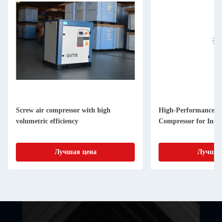
Screw air compressor with high
High-Performance a
volumetric efficiency
Compressor for Indus
Лучшая цена
Лучшая