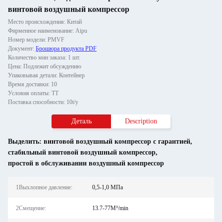
винтовой воздушный компрессор
Место происхождения: Китай
Фирменное наименование: Aipu
Номер модели: PMVF
Документ:
Брошюра продукта PDF
Количество мин заказа: 1 шт.
Цена: Подлежит обсуждению
Упаковывая детали: Контейнер
Время доставки: 10
Условия оплаты: ТТ
Поставка способности: 10t/y
Деталь
Description
Выделить:
винтовой воздушный компрессор с гарантией
,
стабильный винтовой воздушный компрессор
,
простой в обслуживании воздушный компрессор
1Выхлопное давление:
0,5-1,0 МПа
2Смещение:
13.7-77M³/min