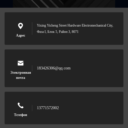
Yixing Yicheng Street Hardware Electromechanical City,
Фаза I, Блок 5, Район 3, 8071
Адрес
183426306@qq.com
Электронная
почта
13771572002
Телефон